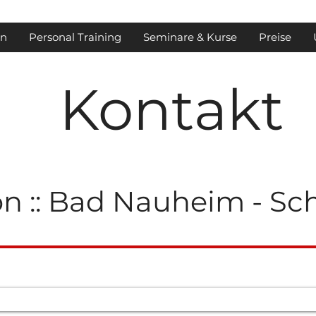
en
Personal Training
Seminare & Kurse
Preise
Kontakt
on :: Bad Nauheim - S